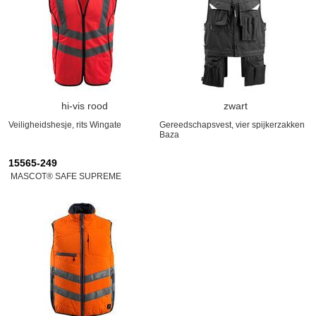
hi-vis rood
zwart
Veiligheidshesje, rits Wingate
Gereedschapsvest, vier spijkerzakken
Baza
15565-249
MASCOT® SAFE SUPREME