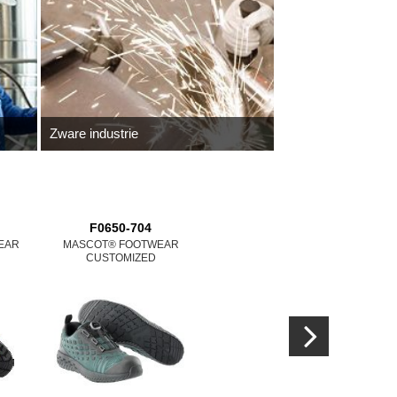
Zware industrie
F0650-704
51579-965
EAR
MASCOT® FOOTWEAR
MASCOT® CROSSOVER
MA
CUSTOMIZED