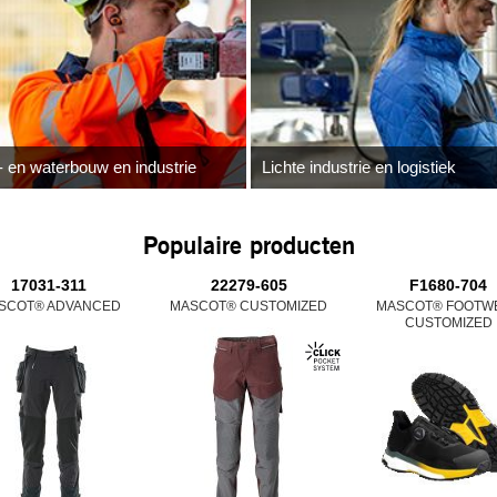
 en waterbouw en industrie
Lichte industrie en logistiek
Populaire producten
17031-311
22279-605
F1680-704
SCOT® ADVANCED
MASCOT® CUSTOMIZED
MASCOT® FOOTW
CUSTOMIZED