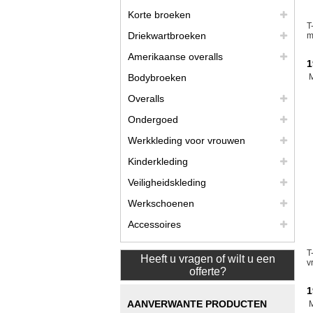
Korte broeken
T
Driekwartbroeken
m
Amerikaanse overalls
1
Bodybroeken
Overalls
Ondergoed
Werkkleding voor vrouwen
Kinderkleding
Veiligheidskleding
Werkschoenen
Accessoires
T
Heeft u vragen of wilt u een
v
offerte?
1
AANVERWANTE PRODUCTEN