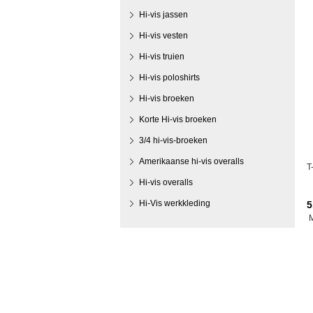
Hi-vis jassen
Hi-vis vesten
Hi-vis truien
Hi-vis poloshirts
Hi-vis broeken
Korte Hi-vis broeken
3/4 hi-vis-broeken
Amerikaanse hi-vis overalls
T
Hi-vis overalls
Hi-Vis werkkleding
5