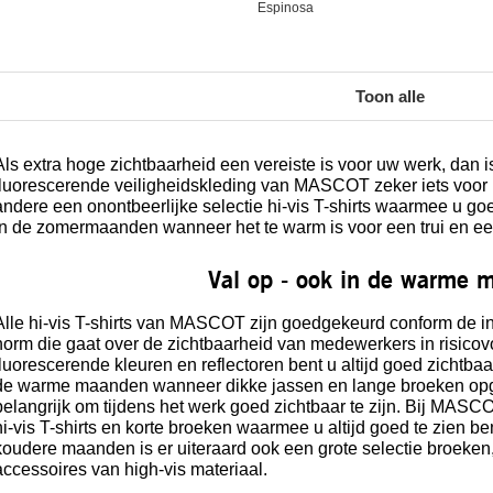
Espinosa
Toon alle
Als extra hoge zichtbaarheid een vereiste is voor uw werk, dan 
fluorescerende veiligheidskleding van MASCOT zeker iets voor u.
andere een onontbeerlijke selectie hi-vis T-shirts waarmee u goe
in de zomermaanden wanneer het te warm is voor een trui en ee
Val op - ook in de warme 
Alle hi-vis T-shirts van MASCOT zijn goedgekeurd conform de i
norm die gaat over de zichtbaarheid van medewerkers in risicov
fluorescerende kleuren en reflectoren bent u altijd goed zichtbaar,
de warme maanden wanneer dikke jassen en lange broeken opge
belangrijk om tijdens het werk goed zichtbaar te zijn. Bij MAS
hi-vis T-shirts en korte broeken waarmee u altijd goed te zien be
koudere maanden is er uiteraard ook een grote selectie broeken,
accessoires van high-vis materiaal.