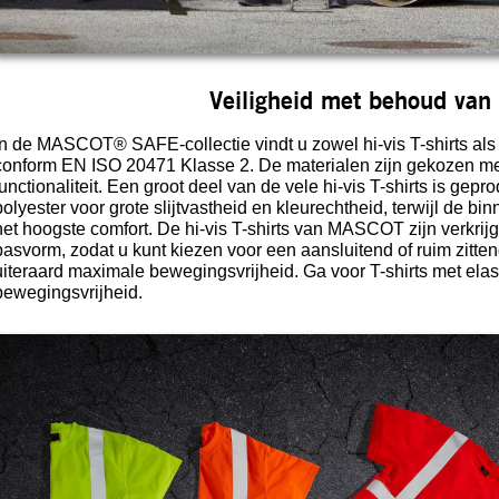
Veiligheid met behoud van
In de MASCOT® SAFE-collectie vindt u zowel hi-vis T-shirts als 
conform EN ISO 20471 Klasse 2. De materialen zijn gekozen met
functionaliteit. Een groot deel van de vele hi-vis T-shirts is ge
polyester voor grote slijtvastheid en kleurechtheid, terwijl de b
het hoogste comfort. De hi-vis T-shirts van MASCOT zijn verkri
pasvorm, zodat u kunt kiezen voor een aansluitend of ruim zitte
uiteraard maximale bewegingsvrijheid. Ga voor T-shirts met elas
bewegingsvrijheid.