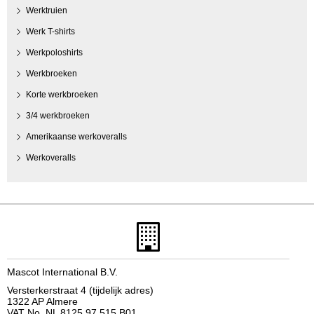
Werktruien
Werk T-shirts
Werkpoloshirts
Werkbroeken
Korte werkbroeken
3/4 werkbroeken
Amerikaanse werkoveralls
Werkoveralls
Mascot International B.V.
Versterkerstraat 4 (tijdelijk adres)
1322 AP Almere
VAT No. NL 8125.97.515.B01