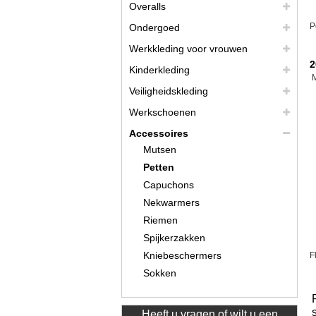
Overalls
P
Ondergoed
Werkkleding voor vrouwen
2
Kinderkleding
Veiligheidskleding
Werkschoenen
Accessoires
Mutsen
Petten
Capuchons
Nekwarmers
Riemen
Spijkerzakken
Kniebeschermers
F
Sokken
Heeft u vragen of wilt u een