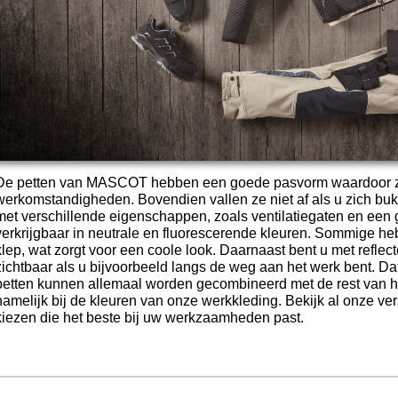
De petten van MASCOT hebben een goede pasvorm waardoor ze 
werkomstandigheden. Bovendien vallen ze niet af als u zich bu
met verschillende eigenschappen, zoals ventilatiegaten en ee
verkrijgbaar in neutrale en fluorescerende kleuren. Sommige he
klep, wat zorgt voor een coole look. Daarnaast bent u met reflec
zichtbaar als u bijvoorbeeld langs de weg aan het werk bent. Dat
petten kunnen allemaal worden gecombineerd met de rest van
namelijk bij de kleuren van onze werkkleding. Bekijk al onze ver
kiezen die het beste bij uw werkzaamheden past.