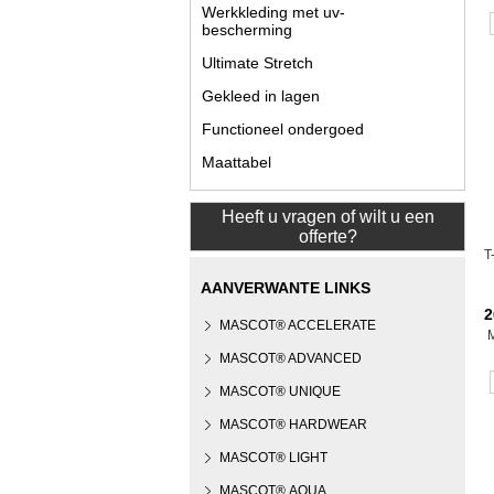
Werkkleding met uv-
bescherming
Ultimate Stretch
Gekleed in lagen
Functioneel ondergoed
Maattabel
Heeft u vragen of wilt u een
offerte?
T
AANVERWANTE LINKS
2
MASCOT® ACCELERATE
MASCOT® ADVANCED
MASCOT® UNIQUE
MASCOT® HARDWEAR
MASCOT® LIGHT
MASCOT® AQUA