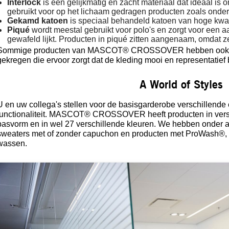
Interlock
is een gelijkmatig en zacht materiaal dat ideaal is 
gebruikt voor op het lichaam gedragen producten zoals onde
Gekamd katoen
is speciaal behandeld katoen van hoge kwalite
Piqué
wordt meestal gebruikt voor polo's en zorgt voor een aa
gewafeld lijkt. Producten in piqué zitten aangenaam, omdat z
Sommige producten van MASCOT® CROSSOVER hebben ook een
gekregen die ervoor zorgt dat de kleding mooi en representatief bl
A World of Styles
U en uw collega's stellen voor de basisgarderobe verschillende e
functionaliteit. MASCOT® CROSSOVER heeft producten in versch
pasvorm en in wel 27 verschillende kleuren. We hebben onder a
sweaters met of zonder capuchon en producten met ProWash®, die
wassen.