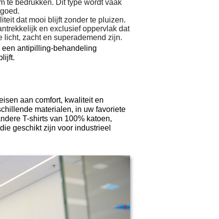
om te bedrukken. Dit type wordt vaak
rgoed.
it dat mooi blijft zonder te pluizen.
ntrekkelijk en exclusief oppervlak dat
e licht, zacht en superademend zijn.
 antipilling-behandeling
ijft.
isen aan comfort, kwaliteit en
illende materialen, in uw favoriete
ndere T-shirts van 100% katoen,
 geschikt zijn voor industrieel