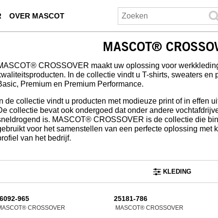
R
OVER MASCOT
MASCOT® CROSSO
MASCOT® CROSSOVER maakt uw oplossing voor werkkleding c
kwaliteitsproducten. In de collectie vindt u T-shirts, sweaters en 
Basic, Premium en Premium Performance.
In de collectie vindt u producten met modieuze print of in effen u
De collectie bevat ook ondergoed dat onder andere vochtafdrijve
sneldrogend is. MASCOT® CROSSOVER is de collectie die bin
gebruikt voor het samenstellen van een perfecte oplossing met kle
profiel van het bedrijf.
KLEDING
6092-965
25181-786
MASCOT® CROSSOVER
MASCOT® CROSSOVER