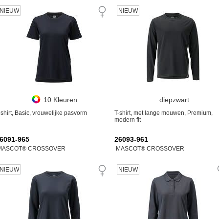
NIEUW
NIEUW
10 Kleuren
diepzwart
-shirt, Basic, vrouwelijke pasvorm
T-shirt, met lange mouwen, Premium,
modern fit
6091-965
26093-961
MASCOT® CROSSOVER
MASCOT® CROSSOVER
NIEUW
NIEUW