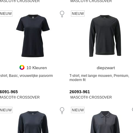
MASCOT® CROSSOVER
MASCOT® CROSSOVER
NIEUW
NIEUW
10 Kleuren
diepzwart
-shirt, Basic, vrouwelijke pasvorm
T-shirt, met lange mouwen, Premium,
modern fit
6091-965
26093-961
MASCOT® CROSSOVER
MASCOT® CROSSOVER
NIEUW
NIEUW