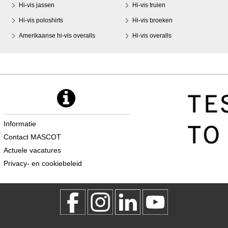
Hi-vis jassen
Hi-vis truien
Hi-vis poloshirts
Hi-vis broeken
Amerikaanse hi-vis overalls
Hi-vis overalls
Informatie
Contact MASCOT
Actuele vacatures
Privacy- en cookiebeleid