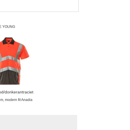
E YOUNG
ood/donkerantraciet
um, modern fit Anadia