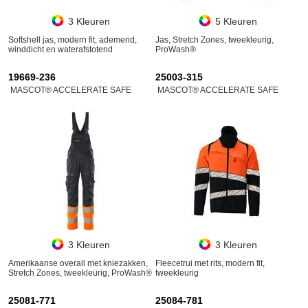
3 Kleuren
5 Kleuren
Softshell jas, modern fit, ademend,
Jas, Stretch Zones, tweekleurig,
winddicht en waterafstotend
ProWash®
19669-236
25003-315
MASCOT® ACCELERATE SAFE
MASCOT® ACCELERATE SAFE
3 Kleuren
3 Kleuren
Amerikaanse overall met kniezakken,
Fleecetrui met rits, modern fit,
Stretch Zones, tweekleurig, ProWash®
tweekleurig
25081-771
25084-781