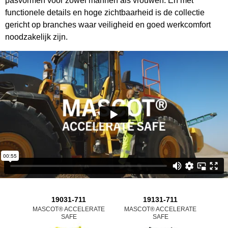
pasvormen voor zowel mannen als vrouwen. En met
functionele details en hoge zichtbaarheid is de collectie
gericht op branches waar veiligheid en goed werkcomfort
noodzakelijk zijn.
19031-711
19131-711
MASCOT® ACCELERATE
MASCOT® ACCELERATE
MAS
SAFE
SAFE