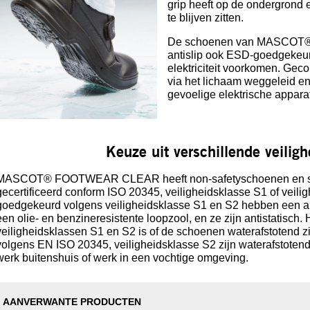
grip heeft op de ondergrond e
te blijven zitten.
De schoenen van MASCOT®
antislip ook ESD-goedgekeurd
elektriciteit voorkomen. Gecon
via het lichaam weggeleid e
gevoelige elektrische appar
Keuze uit verschillende veilig
MASCOT® FOOTWEAR CLEAR heeft non-safetyschoenen en sch
gecertificeerd conform ISO 20345, veiligheidsklasse S1 of veili
goedgekeurd volgens veiligheidsklasse S1 en S2 hebben een ant
een olie- en benzineresistente loopzool, en ze zijn antistatisch.
veiligheidsklassen S1 en S2 is of de schoenen waterafstotend z
volgens EN ISO 20345, veiligheidsklasse S2 zijn waterafstoten
werk buitenshuis of werk in een vochtige omgeving.
AANVERWANTE PRODUCTEN