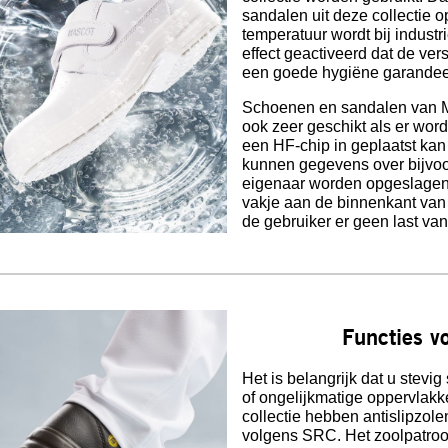
sandalen uit deze collectie
temperatuur wordt bij indus
effect geactiveerd dat de ve
een goede hygiëne garandee
Schoenen en sandalen va
ook zeer geschikt als er wor
een HF-chip in geplaatst ka
kunnen gegevens over bijvoo
eigenaar worden opgeslagen.
vakje aan de binnenkant van
de gebruiker er geen last van
Functies v
Het is belangrijk dat u stevig 
of ongelijkmatige oppervlak
collectie hebben antislipzole
volgens SRC. Het zoolpatroo